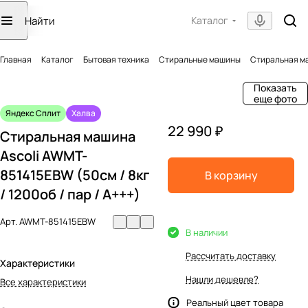
Каталог
Главная
Каталог
Бытовая техника
Стиральные машины
Стиральная маш
Показать
еще фото
Яндекс Сплит
Халва
22 990 ₽
Стиральная машина
Ascoli AWMT-
851415EBW (50см / 8кг
В корзину
/ 1200об / пар / A+++)
Арт.
AWMT-851415EBW
В наличии
Рассчитать доставку
Характеристики
Нашли дешевле?
Все характеристики
Реальный цвет товара