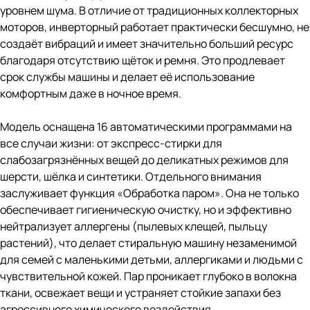
уровнем шума. В отличие от традиционных коллекторных
моторов, инверторный работает практически бесшумно, не
создаёт вибраций и имеет значительно больший ресурс
благодаря отсутствию щёток и ремня. Это продлевает
срок службы машины и делает её использование
комфортным даже в ночное время.
Модель оснащена 16 автоматическими программами на
все случаи жизни: от экспресс-стирки для
слабозагрязнённых вещей до деликатных режимов для
шерсти, шёлка и синтетики. Отдельного внимания
заслуживает функция «Обработка паром». Она не только
обеспечивает гигиеническую очистку, но и эффективно
нейтрализует аллергены (пылевых клещей, пыльцу
растений), что делает стиральную машину незаменимой
для семей с маленькими детьми, аллергиками и людьми с
чувствительной кожей. Пар проникает глубоко в волокна
ткани, освежает вещи и устраняет стойкие запахи без
агрессивного химического воздействия.