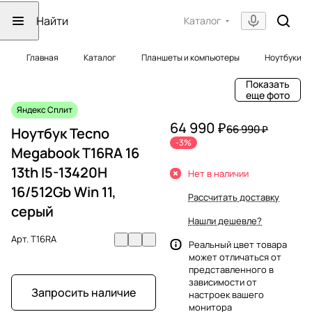
Каталог
Главная
Каталог
Планшеты и компьютеры
Ноутбуки
Показать
еще фото
Яндекс Сплит
64 990 ₽
66 990 ₽
Ноутбук Tecno
-3%
Megabook T16RA 16
13th I5-13420H
Нет в наличии
16/512Gb Win 11,
Рассчитать доставку
серый
Нашли дешевле?
Арт.
T16RA
Реальный цвет товара
может отличаться от
представленного в
зависимости от
Запросить наличие
настроек вашего
монитора