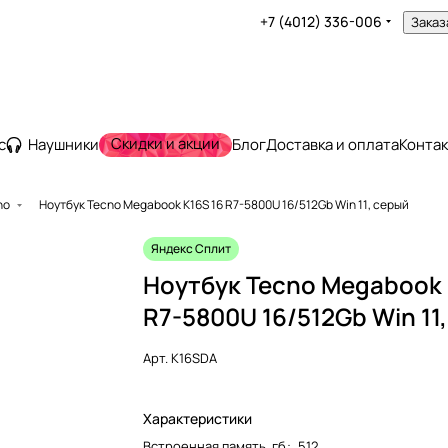
+7 (4012) 336-006
Заказ
Скидки и акции
с
Наушники
Блог
Доставка и оплата
Конта
no
Ноутбук Tecno Megabook K16S 16 R7-5800U 16/512Gb Win 11, серый
Яндекс Сплит
Ноутбук Tecno Megabook 
R7-5800U 16/512Gb Win 11
Арт.
K16SDA
Характеристики
Встроенная память, гб
:
512