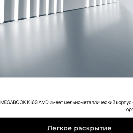
MEGABOOK K16S AMD имеет цельнометаллический корпус с п
ор