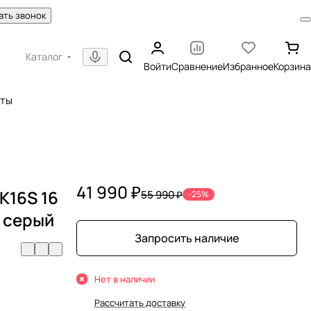
ать звонок
Каталог
Войти
Сравнение
Избранное
Корзина
кты
41 990 ₽
K16S 16
55 990 ₽
-25%
, серый
Запросить наличие
Нет в наличии
Рассчитать доставку