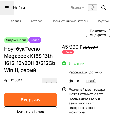
Везде
Главная
Каталог
Планшеты и компьютеры
Ноутбуки
Показать
еще фото
Яндекс Сплит
Халва
45 990 ₽
69 990 ₽
Ноутбук Tecno
-34%
Megabook K16S 13th
16 I5-13420H 8/512Gb
В наличии
Win 11, серый
Рассчитать доставку
Арт.
K16SAA
Нашли дешевле?
Реальный цвет товара
может отличаться от
представленного в
В корзину
зависимости от
настроек вашего
Купить в 1 клик
монитора