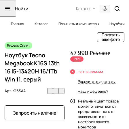
Каталог
Главная
Каталог
Планшеты и компьютеры
Ноутбуки
Показать
еще фото
Яндекс Сплит
47 990 ₽
64 990 ₽
Ноутбук Tecno
-26%
Megabook K16S 13th
16 I5-13420H 16/1Tb
Нет в наличии
Win 11, серый
Рассчитать доставку
Арт.
K16SAA
Нашли дешевле?
Реальный цвет товара
может отличаться от
представленного в
Запросить наличие
зависимости от
настроек вашего
монитора