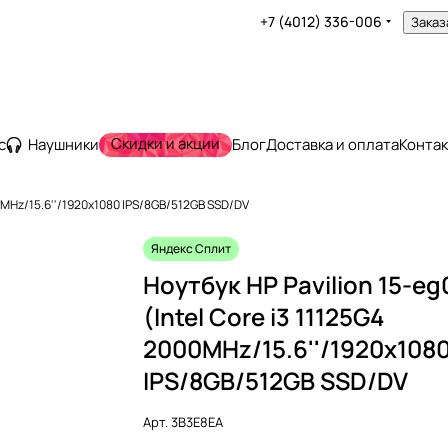
+7 (4012) 336-006
Заказ
Скидки и акции
с
Наушники
Блог
Доставка и оплата
Конта
000MHz/15.6''/1920x1080 IPS/8GB/512GB SSD/DV
Яндекс Сплит
Ноутбук HP Pavilion 15-eg
(Intel Core i3 11125G4
2000MHz/15.6''/1920x108
IPS/8GB/512GB SSD/DV
Арт.
3B3E8EA