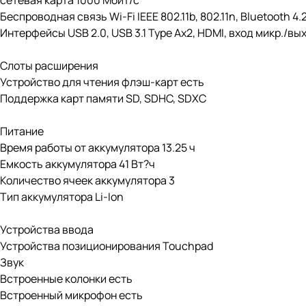
сетевая карта 1000 Мбит/c
Беспроводная связь Wi-Fi IEEE 802.11b, 802.11n, Bluetooth 4.
Интерфейсы USB 2.0, USB 3.1 Type Ax2, HDMI, вход микр./вы
Слоты расширения
Устройство для чтения флэш-карт есть
Поддержка карт памяти SD, SDHC, SDXC
Питание
Время работы от аккумулятора 13.25 ч
Емкость аккумулятора 41 Вт?ч
Количество ячеек аккумулятора 3
Тип аккумулятора Li-Ion
Устройства ввода
Устройства позиционирования Touchpad
Звук
Встроенные колонки есть
Встроенный микрофон есть