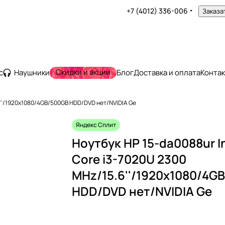
+7 (4012) 336-006
Заказа
Скидки и акции
с
Наушники
Блог
Доставка и оплата
Конта
.6''/1920x1080/4GB/500GB HDD/DVD нет/NVIDIA Ge
Яндекс Сплит
Ноутбук HP 15-da0088ur In
Core i3-7020U 2300
MHz/15.6''/1920x1080/4G
HDD/DVD нет/NVIDIA Ge