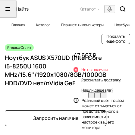
Каталог
Главная
Каталог
Планшеты и компьютеры
Ноутбуки
Показать
еще фото
Яндекс Сплит
47 667 ₽
Ноутбук ASUS X570UD (Intel Core
i5-8250U 1600
Нет в наличии
MHz/15.6''/1920x1080/8GB/1000GB
Рассчитать доставку
HDD/DVD нет/nVidia GeF
Нашли дешевле?
Реальный цвет товара
может отличаться от
представленного в
зависимости от
Запросить наличие
настроек вашего
монитора