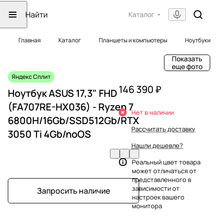
Каталог
Главная
Каталог
Планшеты и компьютеры
Ноутбуки
Показать
еще фото
Яндекс Сплит
146 390 ₽
Ноутбук ASUS 17,3" FHD
(FA707RE-HX036) - Ryzen 7
Нет в наличии
6800H/16Gb/SSD512Gb/RTX
Рассчитать доставку
3050 Ti 4Gb/noOS
Нашли дешевле?
Реальный цвет товара
может отличаться от
представленного в
зависимости от
Запросить наличие
настроек вашего
монитора