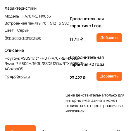
Характеристики
Модель
:
FA707RE-HX036
Дополнительная
Встроенная память, гб
:
512 Гб SSD
гарантия +1 год
Цвет
:
Серый
Добавить
Все характеристики
11 711 ₽
Описание
Дополнительная
Ноутбук ASUS 17,3" FHD (FA707RE-HX036) -
Ryzen 7 6800H/16Gb/SSD512Gb/RTX 3050 Ti
гарантия +2 года
4Gb/noOS
Добавить
Подробности
23 422 ₽
Цена действительна только для
интернет-магазина и может
отличаться от цен в розничных
магазинах