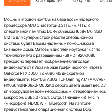
Описание
Характеристики
Как купить
Оплат
Мощный игровой ноутбук на базе восьмиядерного
процессора AMD с частотой 3.2 ГГц - 4.7 ГГц, с
оперативной памятью DDR4 объемом 16384 Мб, SSD
512 Гб для супербыстрой работы операционной
системы будет Вашим надежным помощником в
бизнесе и дома. Матовый дисплей ноутбука 17.3" по
технологии IPS с разрешением Full HD 1920x1080
прекрасно передает изображение благодаря
видеокарте от nVidia на базе графического чипсета
GeForce RTX 3050Ti с 4096 Мб дискретной
видеопамяти. Ноутбук ASUS TUF Gaming A17 FA707RE-
HX036 90NR08X2-M002K0 серого цвета имеет вес 2.7
кг и оборудован всем необходимым: стереодинамики,
микрофон, USB3.2 - 2 шт, Output (наушники), Mic in
(микрофон), HDMI, WiFi, Bluetooth. На лэптопе
предустановлена операционная система DOS.