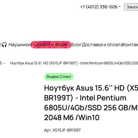
+7 (4012) 336-006
Заказ
Скидки и акции
с
Наушники
Блог
Доставка и оплата
Конта
S
Ноутбук Asus 15.6'' HD (X515JF-BR199T) - Intel Pentium 6805U/4Gb/SSD 25
Яндекс Сплит
Ноутбук Asus 15.6'' HD (X
BR199T) - Intel Pentium
6805U/4Gb/SSD 256 GB/M
2048 Мб /Win10
Арт.
X515JF-BR199T