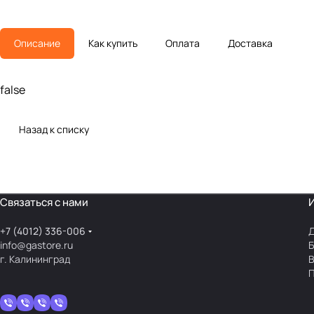
Описание
Как купить
Оплата
Доставка
false
Назад к списку
Связаться с нами
+7 (4012) 336-006
Д
info@gastore.ru
Б
г. Калининград
В
П