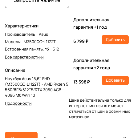
Дополнительная
Характеристики
гарантия +1 год
Производитель
:
Asus
Добавить
6 799 ₽
Модель
:
M3500QC-L1122T
Встроенная память, гб
:
512
Все характеристики
Дополнительная
гарантия +2 года
Описание
Ноутбук Asus 15,6'' FHD
Добавить
13 598 ₽
(M3500QC-L1122T) - AMD Ryzen 5
560/8ГБ/512ГБ/RTX 3050 4GB -
4096 Мб/Win 10
Цена действительна только для
Подробности
интернет-магазина и может
отличаться от цен в розничных
магазинах