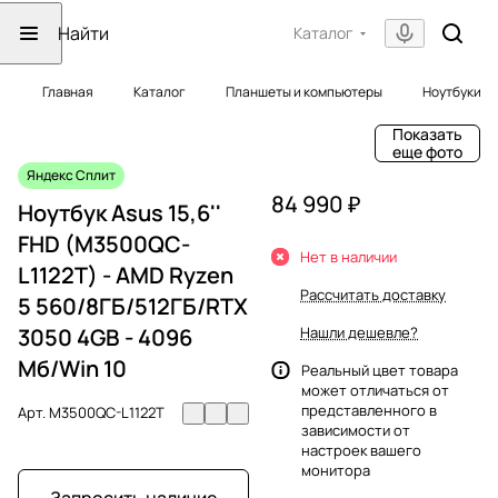
Каталог
Главная
Каталог
Планшеты и компьютеры
Ноутбуки
Показать
еще фото
Яндекс Сплит
84 990 ₽
Ноутбук Asus 15,6''
FHD (M3500QC-
Нет в наличии
L1122T) - AMD Ryzen
Рассчитать доставку
5 560/8ГБ/512ГБ/RTX
3050 4GB - 4096
Нашли дешевле?
Мб/Win 10
Реальный цвет товара
может отличаться от
представленного в
Арт.
M3500QC-L1122T
зависимости от
настроек вашего
монитора
Запросить наличие