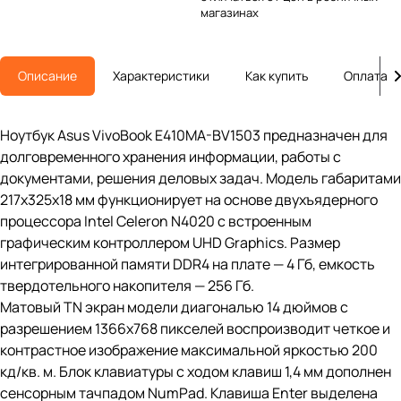
магазинах
Описание
Характеристики
Как купить
Оплата
Ноутбук Asus VivoBook E410MA-BV1503 предназначен для
долговременного хранения информации, работы с
документами, решения деловых задач. Модель габаритами
217х325х18 мм функционирует на основе двухъядерного
процессора Intel Celeron N4020 с встроенным
графическим контроллером UHD Graphics. Размер
интегрированной памяти DDR4 на плате — 4 Гб, емкость
твердотельного накопителя — 256 Гб.
Матовый TN экран модели диагональю 14 дюймов с
разрешением 1366х768 пикселей воспроизводит четкое и
контрастное изображение максимальной яркостью 200
кд/кв. м. Блок клавиатуры с ходом клавиш 1,4 мм дополнен
сенсорным тачпадом NumPad. Клавиша Enter выделена