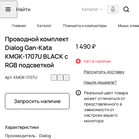
Каталог
Главная
Каталог
Планшеты и компьютеры
Мыши, клав
Проводной комплект
1 490 ₽
Dialog Gan-Kata
KMGK-1707U BLACK с
Нет в наличии
RGB подсветкой
Рассчитать доставку
Арт.
KMGK-1707U
Нашли дешевле?
Реальный цвет товара
может отличаться от
Запросить наличие
представленного в
зависимости от
настроек вашего
монитора
Характеристики
Производитель
:
Dialog