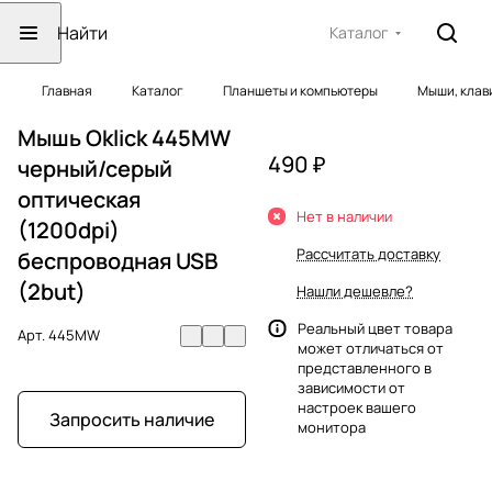
Каталог
Главная
Каталог
Планшеты и компьютеры
Мыши, клав
Мышь Oklick 445MW
490 ₽
черный/серый
оптическая
Нет в наличии
(1200dpi)
Рассчитать доставку
беспроводная USB
(2but)
Нашли дешевле?
Реальный цвет товара
Арт.
445MW
может отличаться от
представленного в
зависимости от
настроек вашего
Запросить наличие
монитора