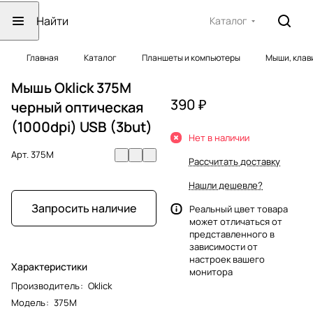
Каталог
Главная
Каталог
Планшеты и компьютеры
Мыши, клав
Мышь Oklick 375M
390 ₽
черный оптическая
(1000dpi) USB (3but)
Нет в наличии
Арт.
375M
Рассчитать доставку
Нашли дешевле?
Запросить наличие
Реальный цвет товара
может отличаться от
представленного в
зависимости от
настроек вашего
Характеристики
монитора
Производитель
:
Oklick
Модель
:
375M