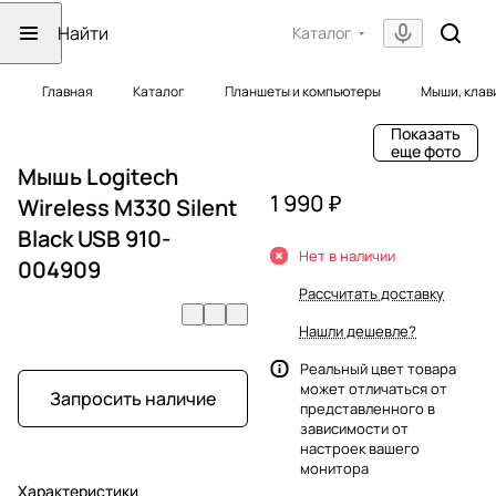
Каталог
Главная
Каталог
Планшеты и компьютеры
Мыши, клав
Показать
еще фото
Мышь Logitech
1 990 ₽
Wireless M330 Silent
Black USB 910-
Нет в наличии
004909
Рассчитать доставку
Нашли дешевле?
Реальный цвет товара
может отличаться от
Запросить наличие
представленного в
зависимости от
настроек вашего
монитора
Характеристики