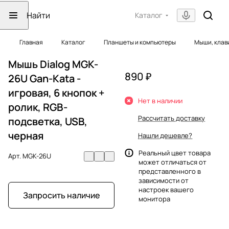
Каталог
Главная
Каталог
Планшеты и компьютеры
Мыши, клав
Мышь Dialog MGK-
890 ₽
26U Gan-Kata -
игровая, 6 кнопок +
Нет в наличии
ролик, RGB-
Рассчитать доставку
подсветка, USB,
черная
Нашли дешевле?
Реальный цвет товара
Арт.
MGK-26U
может отличаться от
представленного в
зависимости от
настроек вашего
Запросить наличие
монитора