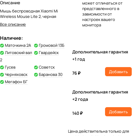
Описание
может отличаться от
представленного в
Мышь беспроводная Xiaomi Mi
зависимости от
Wireless Mouse Lite 2, черная
настроек вашего
Все описание
монитора
Наличие:
Маточкина 2А
Громовой 13Б
Дополнительная гарантия
Литовский вал
Гвардейск
+1 год
2
Гусев
Советск
Добавить
76 ₽
Черняховск
Баранова 30
Мегафон БГ
Дополнительная гарантия
+2 года
Добавить
140 ₽
Цена действительна только для