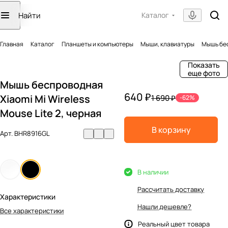
Каталог
Главная
Каталог
Планшеты и компьютеры
Мыши, клавиатуры
Мышь бес
Показать
еще фото
Мышь беспроводная
640 ₽
Xiaomi Mi Wireless
1 690 ₽
-62%
Mouse Lite 2, черная
В корзину
Арт.
BHR8916GL
В наличии
Рассчитать доставку
Характеристики
Нашли дешевле?
Все характеристики
Реальный цвет товара