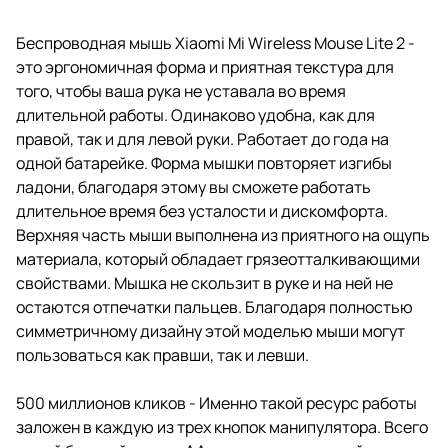
Беспроводная мышь Xiaomi Mi Wireless Mouse Lite 2 -
это эргономичная форма и приятная текстура для
того, чтобы ваша рука не уставала во время
длительной работы. Одинаково удобна, как для
правой, так и для левой руки. Работает до года на
одной батарейке. Форма мышки повторяет изгибы
ладони, благодаря этому вы сможете работать
длительное время без усталости и дискомфорта.
Верхняя часть мыши выполнена из приятного на ощупь
материала, который обладает грязеотталкивающими
свойствами. Мышка не скользит в руке и на ней не
остаются отпечатки пальцев. Благодаря полностью
симметричному дизайну этой моделью мыши могут
пользоваться как правши, так и левши.
500 миллионов кликов - Именно такой ресурс работы
заложен в каждую из трех кнопок манипулятора. Всего