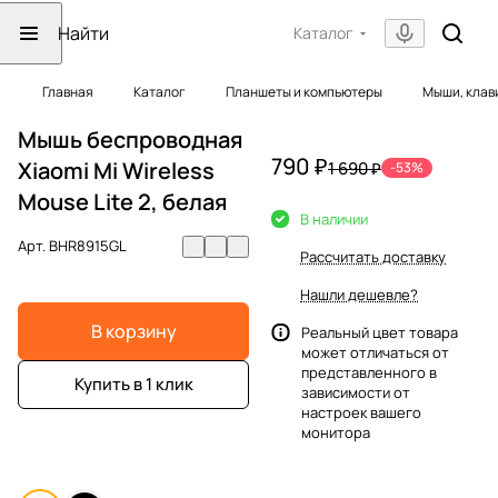
Каталог
Главная
Каталог
Планшеты и компьютеры
Мыши, клав
Мышь беспроводная
790 ₽
Xiaomi Mi Wireless
1 690 ₽
-53%
Mouse Lite 2, белая
В наличии
Арт.
BHR8915GL
Рассчитать доставку
Нашли дешевле?
В корзину
Реальный цвет товара
может отличаться от
представленного в
Купить в 1 клик
зависимости от
настроек вашего
монитора