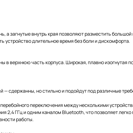
ь, а загнутые внутрь края позволяют разместить большой 
ать устройство длительное время без боли и дискомфорта.
ны в верхнюю часть корпуса. Широкая, плавно изогнутая п
й — сдержанны, но стильно и подойдут под различные тре
бесперебойного переключения между несколькими устройст
 2,4 ГГц и одним каналом Bluetooth, что позволяет легк
вности работы.