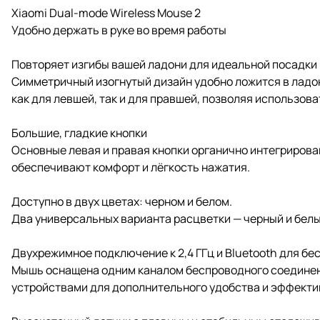
Xiaomi Dual-mode Wireless Mouse 2
Удобно держать в руке во время работы
Повторяет изгибы вашей ладони для идеальной посадки
Симметричный изогнутый дизайн удобно ложится в ладон
как для левшей, так и для правшей, позволяя использов
Большие, гладкие кнопки
Основные левая и правая кнопки органично интегрирова
обеспечивают комфорт и лёгкость нажатия.
Доступно в двух цветах: черном и белом.
Два универсальных варианта расцветки — черный и белы
Двухрежимное подключение к 2,4 ГГц и Bluetooth для 
Мышь оснащена одним каналом беспроводного соединения
устройствами для дополнительного удобства и эффекти