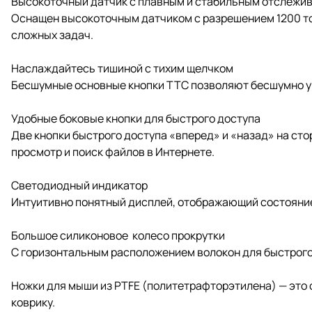
Высокоточный датчик с плавным и стабильным отслежи
Оснащен высокоточным датчиком с разрешением 1200 то
сложных задач.
Наслаждайтесь тишиной с тихим щелчком
Бесшумные основные кнопки TTC позволяют бесшумно уп
Удобные боковые кнопки для быстрого доступа
Две кнопки быстрого доступа «вперед» и «назад» на ст
просмотр и поиск файлов в Интернете.
Светодиодный индикатор
Интуитивно понятный дисплей, отображающий состояние
Большое силиконовое колесо прокрутки
С горизонтальным расположением волокон для быстрого
Ножки для мыши из PTFE (политетрафторэтилена) — это 
коврику.