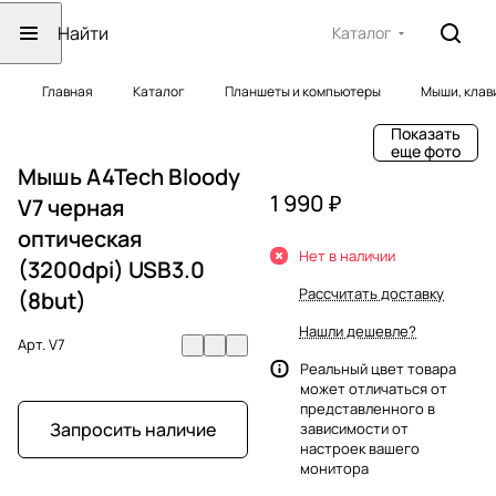
Каталог
Главная
Каталог
Планшеты и компьютеры
Мыши, клав
Показать
еще фото
Мышь A4Tech Bloody
1 990 ₽
V7 черная
оптическая
Нет в наличии
(3200dpi) USB3.0
Рассчитать доставку
(8but)
Нашли дешевле?
Арт.
V7
Реальный цвет товара
может отличаться от
представленного в
Запросить наличие
зависимости от
настроек вашего
монитора