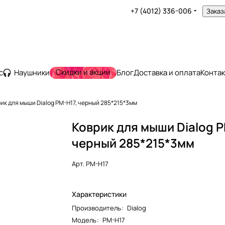
+7 (4012) 336-006
Заказ
Скидки и акции
с
Наушники
Блог
Доставка и оплата
Конта
ик для мыши Dialog PM-H17, черный 285*215*3мм
Коврик для мыши Dialog P
черный 285*215*3мм
Арт.
PM-H17
Характеристики
Производитель
:
Dialog
Модель
:
PM-H17