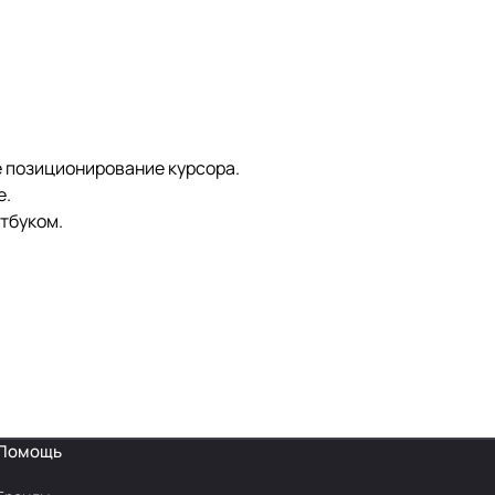
е позиционирование курсора.
е.
утбуком.
Помощь