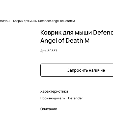
иатуры
Коврик для мыши Defender Angel of Death M
Коврик для мыши Defen
Angel of Death M
Арт.
50557
Запросить наличие
Характеристики
Производитель
:
Defender
Описание