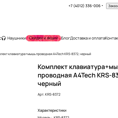
+7 (4012) 336-006
Заказ
Скидки и акции
с
Наушники
Блог
Доставка и оплата
Конта
лект клавиатура+мышь проводная A4Tech KRS-8372, черный
Комплект клавиатура+м
проводная A4Tech KRS-83
черный
Арт.
KRS-8372
Характеристики
Модель
:
KRS-8372