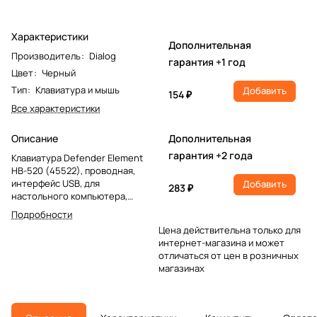
Характеристики
Дополнительная
Производитель
:
Dialog
гарантия +1 год
Цвет
:
Черный
Тип
:
Клавиатура и мышь
Добавить
154 ₽
Все характеристики
Описание
Дополнительная
гарантия +2 года
Клавиатура Defender Element
HB-520 (45522), проводная,
интерфейс USB, для
Добавить
283 ₽
настольного компьютера,
классическая конструкция,
Подробности
мембранная, клавиш: 108,
Цена действительна только для
дополнительных: 3, размеры
интернет-магазина и может
(ШxВxГ): 436x15x144 мм, вес:
отличаться от цен в розничных
500 г, цвет черный
магазинах