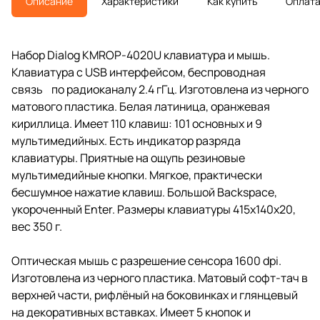
Описание
Характеристики
Как купить
Оплат
Набор Dialog KMROP-4020U клавиатура и мышь.
Клавиатура с USB интерфейсом, беспроводная
связь по радиоканалу 2.4 гГц. Изготовлена из черного
матового пластика. Белая латиница, оранжевая
кириллица. Имеет 110 клавиш: 101 основных и 9
мультимедийных. Есть индикатор разряда
клавиатуры. Приятные на ощупь резиновые
мультимедийные кнопки. Мягкое, практически
бесшумное нажатие клавиш. Большой Backspace,
укороченный Enter. Размеры клавиатуры 415х140х20,
вес 350 г.
Оптическая мышь с разрешение сенсора 1600 dpi.
Изготовлена из черного пластика. Матовый софт-тач в
верхней части, рифлёный на боковинках и глянцевый
на декоративных вставках. Имеет 5 кнопок и