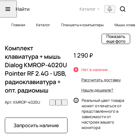
Каталог
Главная
Каталог
Планшеты и компьютеры
Мыши, клав
Показать
еще фото
Комплект
1 290 ₽
клавиатура + мышь
Dialog KMROP-4020U
Нет в наличии
Pointer RF 2.4G - USB,
Рассчитать доставку
радиоклавиатура +
опт. радиомыш
Нашли дешевле?
Реальный цвет товара
Арт.
KMROP-4020U
может отличаться от
представленного в
зависимости от
настроек вашего
Запросить наличие
монитора