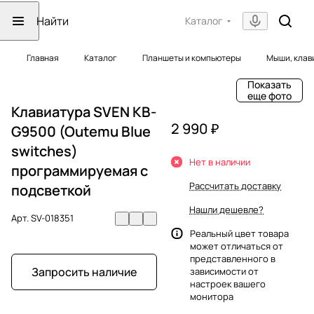
Каталог
Главная
Каталог
Планшеты и компьютеры
Мыши, клав
Показать
еще фото
Клавиатура SVEN KB-
2 990 ₽
G9500 (Outemu Blue
switches)
Нет в наличии
программируемая с
Рассчитать доставку
подсветкой
Нашли дешевле?
Арт.
SV-018351
Реальный цвет товара
может отличаться от
представленного в
Запросить наличие
зависимости от
настроек вашего
монитора