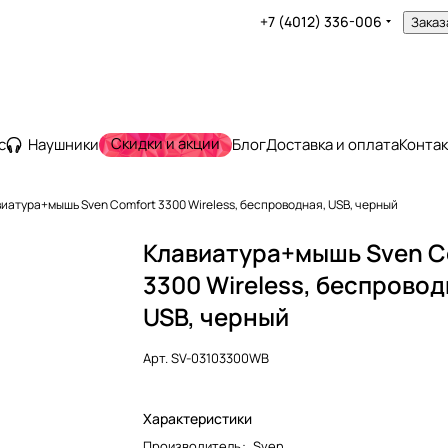
+7 (4012) 336-006
Заказ
Скидки и акции
с
Наушники
Блог
Доставка и оплата
Конта
иатура+мышь Sven Comfort 3300 Wireless, беспроводная, USB, черный
Клавиатура+мышь Sven C
3300 Wireless, беспровод
USB, черный
Арт.
SV-03103300WB
Характеристики
Производитель
:
Sven