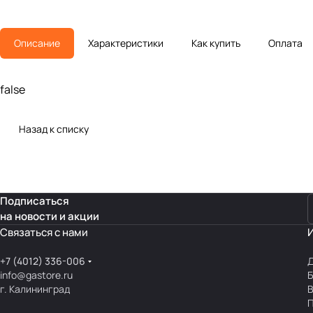
Описание
Характеристики
Как купить
Оплата
false
Назад к списку
Подписаться
на новости и акции
Связаться с нами
+7 (4012) 336-006
Д
info@gastore.ru
Б
г. Калининград
В
П