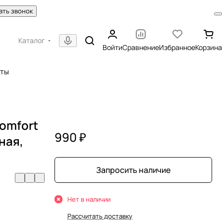
ать звонок
Каталог
Войти
Сравнение
Избранное
Корзина
кты
omfort
990 ₽
ная,
Запросить наличие
Нет в наличии
Рассчитать доставку