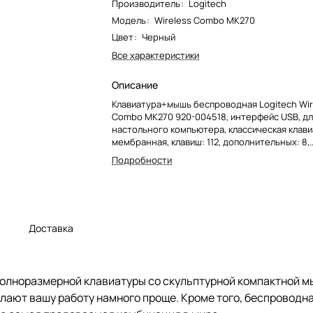
Производитель
:
Logitech
Модель
:
Wireless Combo MK270
Цвет
:
Черный
Все характеристики
Описание
Клавиатура+мышь беспроводная Logitech Wir
Combo MK270 920-004518, интерфейс USB, дл
настольного компьютера, классическая клави
мембранная, клавиш: 112, дополнительных: 8,
светодиодная мышь, 3 клавиши, цвет черный
Подробности
а
Доставка
полноразмерной клавиатуры со скульптурной компактной 
лают вашу работу намного проще. Кроме того, беспроводна