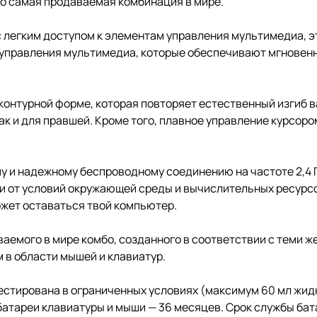
то самая продаваемая комбинация в мире.
 легким доступом к элементам управления мультимедиа, э
управления мультимедиа, которые обеспечивают мгновенн
онтурной форме, которая повторяет естественный изгиб ва
ак и для правшей. Кроме того, плавное управление курсор
у и надежному беспроводному соединению на частоте 2,4 Г
и от условий окружающей среды и вычислительных ресурсо
ожет оставаться твой компьютер.
емого в мире комбо, созданного в соответствии с теми ж
 в области мышей и клавиатур.
стирована в ограниченных условиях (максимум 60 мл жидк
батареи клавиатуры и мыши — 36 месяцев. Срок службы ба