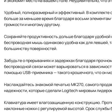
и экономит место на вашем столе. Неудивительно, что э
Удобный, полноразмерный и эффективный. В комплекте с
больше за меньшее время благодаря восьми элементам 
громкости и многому другому.
Сохраняйте продуктивность дольше благодаря удобной к
беспроводная мышь одинаково удобна как для левшей, т
большинству поверхностей.
Забудьте о прерываниях и задержках благодаря прочном
беспроводной связи может варьироваться в зависимост
помощью USB-приемника — такого крошечного, что он м
Наслаждайтесь знакомой печатью MK270, самого продава
надежности, которые сделали Logitech мировым лидером
Клавиатура имеет влагозащищенную конструкцию. Проте
наклонные ножки с регулируемой высотой. Срок службы 