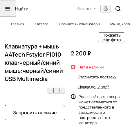
Каталог
Главная
Каталог
Планшеты и компьютеры
Мыши, клав
Показать
еще фото
Клавиатура + мышь
2 200 ₽
A4Tech Fstyler F1010
клав:черный/синий
Нет в наличии
мышь:черный/синий
Рассчитать доставку
USB Multimedia
Нашли дешевле?
Реальный цвет товара
может отличаться от
представленного в
Запросить наличие
зависимости от
настроек вашего
монитора