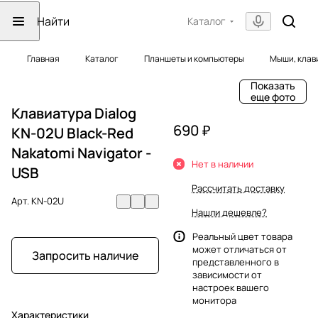
Каталог
Главная
Каталог
Планшеты и компьютеры
Мыши, клав
Показать
еще фото
Клавиатура Dialog
690 ₽
KN-02U Black-Red
Nakatomi Navigator -
Нет в наличии
USB
Рассчитать доставку
Арт.
KN-02U
Нашли дешевле?
Реальный цвет товара
может отличаться от
Запросить наличие
представленного в
зависимости от
настроек вашего
монитора
Характеристики