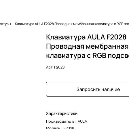
иатуры
Клавиатура AULA F2028 Проводная мембранная клавиатура с RGB по
Клавиатура AULA F2028
Проводная мембранная
клавиатура с RGB подс
Арт.
F2028
Запросить наличие
Характеристики
Производитель
:
AULA
Модель
:
F2028