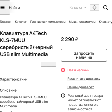
Каталог
Главная
Каталог
Планшеты и компьютеры
Мыши, клавиатуры
Клавиату
Клавиатура A4Tech
2 290 ₽
KLS-7MUU
серебристый/черный
Запросить
USB slim Multimedia
наличие
Нет в наличии
Рассчитать доставку
Характеристики
Нашли дешевле?
Описание
Реальный цвет товара
Клавиатура A4Tech KLS-7MUU
может отличаться от
серебристый/черный USB slim
представленного в
Multimedia
зависимости от