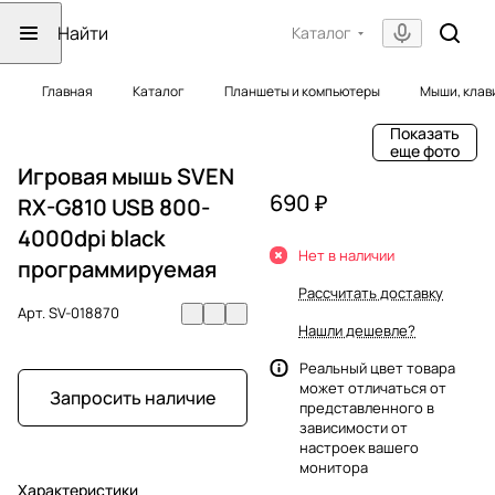
Каталог
Главная
Каталог
Планшеты и компьютеры
Мыши, клав
Показать
еще фото
Игровая мышь SVEN
690 ₽
RX-G810 USB 800-
4000dpi black
Нет в наличии
программируемая
Рассчитать доставку
Арт.
SV-018870
Нашли дешевле?
Реальный цвет товара
может отличаться от
Запросить наличие
представленного в
зависимости от
настроек вашего
монитора
Характеристики