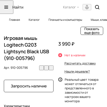
Каталог
Главная
Каталог
Планшеты и компьютеры
Мыши, клав
Показать
еще фото
Игровая мышь
3 990 ₽
Logitech G203
Lightsync Black USB
Нет в наличии
(910-005796)
Рассчитать доставку
Арт.
910-005796
Нашли дешевле?
Реальный цвет товара
может отличаться от
Запросить наличие
представленного в
зависимости от
настроек вашего
монитора
Характеристики