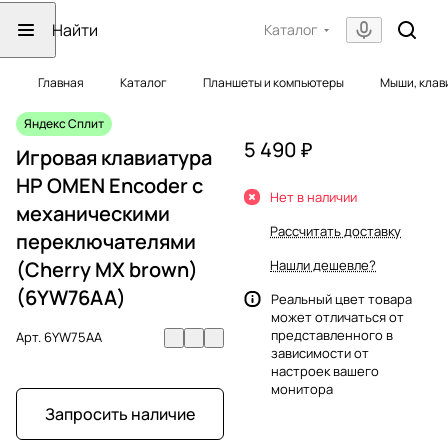
Каталог
Главная
Каталог
Планшеты и компьютеры
Мыши, клав
Яндекс Сплит
5 490 ₽
Игровая клавиатура
HP OMEN Encoder с
Нет в наличии
механическими
Рассчитать доставку
переключателями
(Cherry MX brown)
Нашли дешевле?
(6YW76AA)
Реальный цвет товара
может отличаться от
представленного в
Арт.
6YW75AA
зависимости от
настроек вашего
монитора
Запросить наличие