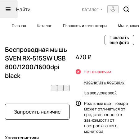
Каталог
Главная
Каталог
Планшеты и компьютеры
Мыши, клав
Показать
еще фото
Беспроводная мышь
470 ₽
SVEN RX-515SW USB
800/1200/1600dpi
Нет в наличии
black
Рассчитать доставку
Нашли дешевле?
Реальный цвет товара
может отличаться от
Запросить наличие
представленного в
зависимости от
настроек вашего
монитора
Характеристики