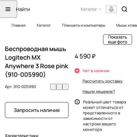
Каталог
Главная
Каталог
Планшеты и компьютеры
Мыши, клав
Показать
еще фото
Беспроводная мышь
4 590 ₽
Logitech MX
Anywhere 3 Rose pink
Нет в наличии
(910-005990)
Рассчитать доставку
Арт.
910-005990
Нашли дешевле?
Реальный цвет товара
может отличаться от
Запросить наличие
представленного в
зависимости от
настроек вашего
монитора
Характеристики