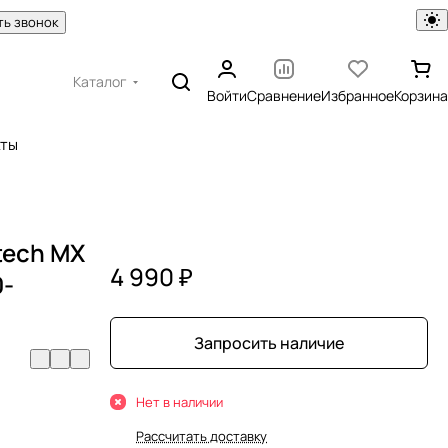
ть звонок
Каталог
Войти
Сравнение
Избранное
Корзина
кты
tech MX
4 990 ₽
0-
Запросить наличие
Нет в наличии
Рассчитать доставку