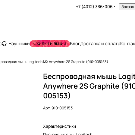
+7 (4012) 336-006
Заказа
Скидки и акции
с
Наушники
Блог
Доставка и оплата
Конта
роводная мышь Logitech MX Anywhere 2S Graphite (910-005153)
Беспроводная мышь Logi
Anywhere 2S Graphite (91
005153)
Арт.
910-005153
Характеристики
Производитель
:
Logitech