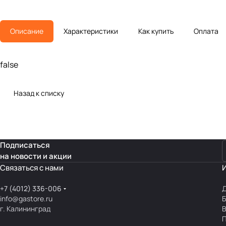
Описание
Характеристики
Как купить
Оплата
false
Назад к списку
Подписаться
на новости и акции
Связаться с нами
+7 (4012) 336-006
Д
info@gastore.ru
Б
г. Калининград
В
П