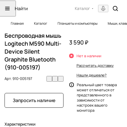
Каталог
Главная
Каталог
Планшеты и компьютеры
Мыши, клав
Беспроводная мышь
3 590 ₽
Logitech M590 Multi-
Device Silent
Нет в наличии
Graphite Bluetooth
Рассчитать доставку
(910-005197)
Нашли дешевле?
Арт.
910-005197
Реальный цвет товара
может отличаться от
представленного в
Запросить наличие
зависимости от
настроек вашего
монитора
Характеристики