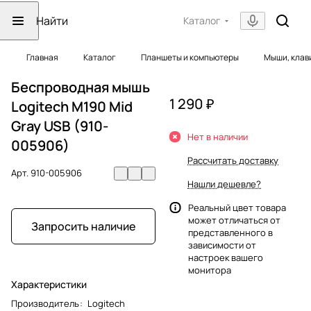
Каталог
Главная
Каталог
Планшеты и компьютеры
Мыши, клав
Беспроводная мышь
1 290 ₽
Logitech M190 Mid
Gray USB (910-
Нет в наличии
005906)
Рассчитать доставку
Арт.
910-005906
Нашли дешевле?
Реальный цвет товара
может отличаться от
Запросить наличие
представленного в
зависимости от
настроек вашего
монитора
Характеристики
Производитель
:
Logitech