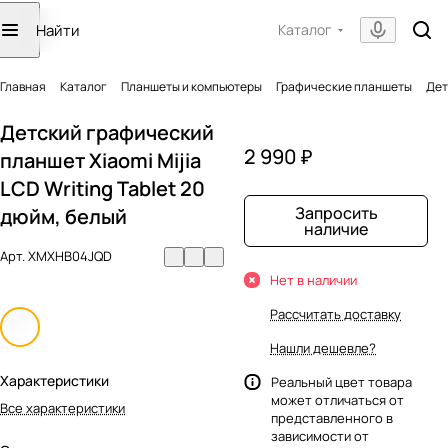
Каталог
Главная
Каталог
Планшеты и компьютеры
Графические планшеты
Дет
Детский графический
2 990 ₽
планшет Xiaomi Mijia
LCD Writing Tablet 20
Запросить
дюйм, белый
наличие
Арт.
XMXHB04JQD
Нет в наличии
Рассчитать доставку
Нашли дешевле?
Характеристики
Реальный цвет товара
может отличаться от
Все характеристики
представленного в
зависимости от