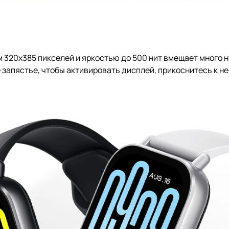
320х385 пикселей и яркостью до 500 нит вмещает много н
 запястье, чтобы активировать дисплей, прикоснитесь к не