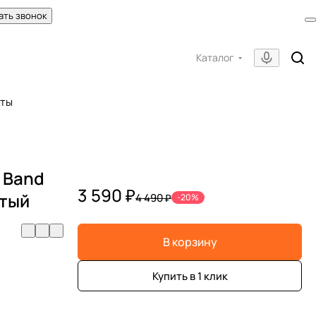
ать звонок
Каталог
кты
 Band
3 590 ₽
стый
4 490 ₽
-20%
В корзину
Купить в 1 клик