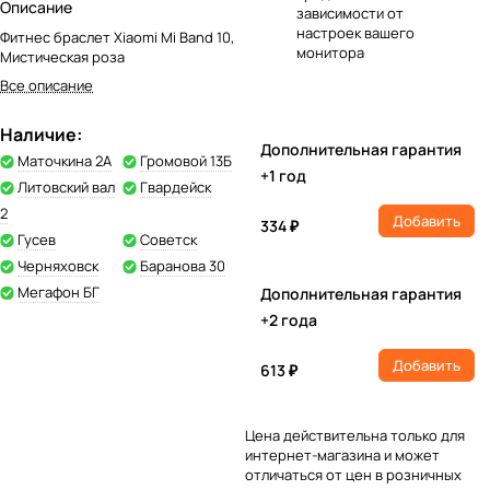
Описание
зависимости от
настроек вашего
Фитнес браслет Xiaomi Mi Band 10,
монитора
Мистическая роза
Все описание
Наличие:
Дополнительная гарантия
Маточкина 2А
Громовой 13Б
+1 год
Литовский вал
Гвардейск
2
Добавить
334 ₽
Гусев
Советск
Черняховск
Баранова 30
Мегафон БГ
Дополнительная гарантия
+2 года
Добавить
613 ₽
Цена действительна только для
интернет-магазина и может
отличаться от цен в розничных