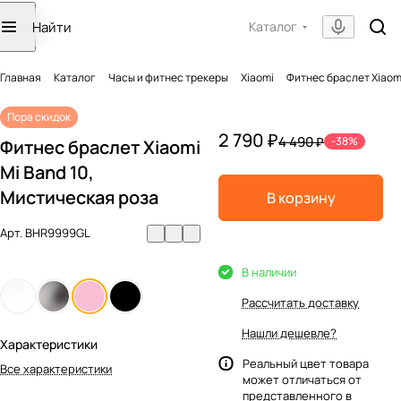
Каталог
Главная
Каталог
Часы и фитнес трекеры
Xiaomi
Фитнес браслет Xiaomi
Пора скидок
2 790 ₽
4 490 ₽
-38%
Фитнес браслет Xiaomi
Mi Band 10,
Мистическая роза
В корзину
Арт.
BHR9999GL
В наличии
Рассчитать доставку
Нашли дешевле?
Характеристики
Реальный цвет товара
Все характеристики
может отличаться от
представленного в