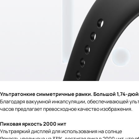
Ультратонкие симметричные рамки. Большой 1,74-дю
Благодаря вакуумной инкапсуляции, обеспечивающей ульт
часов предлагает превосходное качество изображения.
Пиковая яркость 2000 нит
Ультраяркий дисплей для использования на солнце
Яркость увеличена на 33%, достигая пика в 2000 нит, что