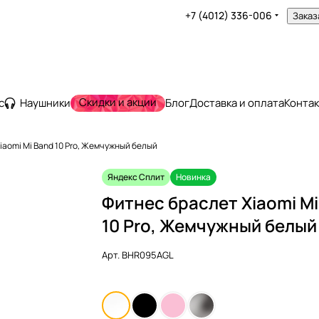
+7 (4012) 336-006
Заказ
Скидки и акции
с
Наушники
Блог
Доставка и оплата
Конта
iaomi Mi Band 10 Pro, Жемчужный белый
Яндекс Сплит
Новинка
Фитнес браслет Xiaomi Mi
10 Pro, Жемчужный белый
Арт.
BHR095AGL