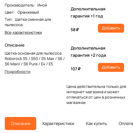
Производитель
:
Иной
Дополнительная
Цвет
:
Оранжевый
гарантия +1 год
Тип
:
Щетка сменная для
пылесоса
Добавить
58 ₽
Все характеристики
Описание
Дополнительная
Щетка основная для пылесоса
гарантия +2 года
Roborock S5 / S50 / S5 Max / S6 /
S6 MaxV / S6 Pure / E4 / E5
Добавить
107 ₽
Подробности
Цена действительна только для
интернет-магазина и может
отличаться от цен в розничных
магазинах
Описание
Характеристики
Как купить
Оплат