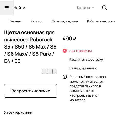
Каталог
Главная
Каталог
Техника для дома
Роботы пылесосы 
Щетка основная для
490 ₽
пылесоса Roborock
S5 / S50 / S5 Max / S6
Нет в наличии
/ S6 MaxV / S6 Pure /
Рассчитать доставку
E4 / E5
Нашли дешевле?
Реальный цвет товара
может отличаться от
представленного в
Запросить наличие
зависимости от
настроек вашего
монитора
Характеристики