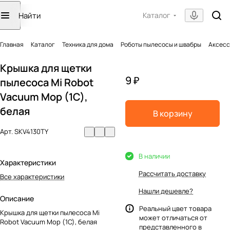
Каталог
Главная
Каталог
Техника для дома
Роботы пылесосы и швабры
Аксесс
Крышка для щетки
9 ₽
пылесоса Mi Robot
Vacuum Mop (1C),
белая
В корзину
Арт.
SKV4130TY
В наличии
Характеристики
Рассчитать доставку
Все характеристики
Нашли дешевле?
Описание
Реальный цвет товара
Крышка для щетки пылесоса Mi
может отличаться от
Robot Vacuum Mop (1C), белая
представленного в